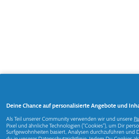
Deine Chance auf personalisierte Angebote und Inhal
Als Teil unserer Community verwenden wir und unsere
Pa
Pixel und ähnliche Technologien ("Cookies"), um Dir pers
Surfgewohnheiten basiert, Analysen durchzuführen und De
du in unserer
Datenschutzrichtlinie
. Indem Du Cookies ak