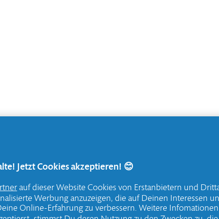
te! Jetzt Cookies akzeptieren! 😊
rtner
auf dieser Website Cookies von Erstanbietern und Dritt
onalisierte Werbung anzuzeigen, die auf Deinen Interessen u
ine Online-Erfahrung zu verbessern. Weitere Infomationen 
zeptierst, stimmst Du deren Nutzung zu den Zwecken zu, di