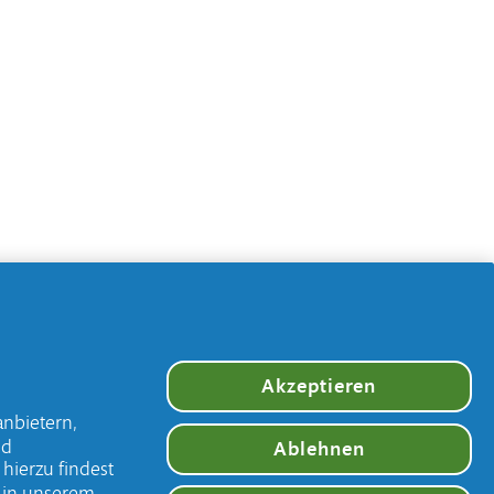
Akzeptieren
anbietern,
nd
Ablehnen
hierzu findest
e in unserem